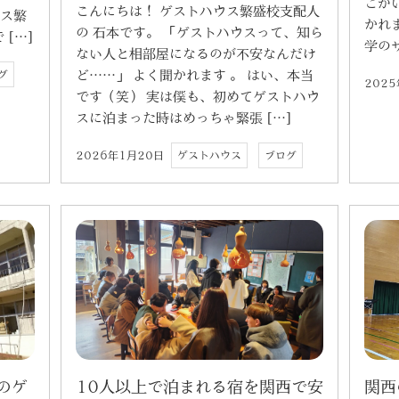
こが
こんにちは！ ゲストハウス繁盛校支配人
ウス繁
かれ
の 石本です。 「ゲストハウスって、知ら
[…]
学のサ
ない人と相部屋になるのが不安なんだけ
グ
ど……」 よく聞かれます 。 はい、本当
202
です（笑） 実は僕も、初めてゲストハウ
スに泊まった時はめっちゃ緊張 […]
2026年1月20日
ゲストハウス
ブログ
10人以上で泊まれる宿を関西で安
のゲ
関西