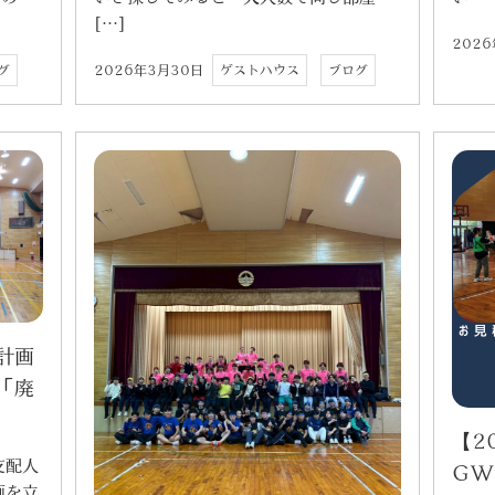
[…]
202
2026年3月30日
ゲストハウス
ブログ
グ
計画
「廃
【2
支配人
GW
画を立