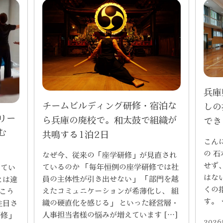
兵庫
チームビルディング研修・宿泊な
しの
リー
ら兵庫の廃校で。和太鼓で組織が
でき
む
共鳴する1泊2日
こん
の 
なぜ今、従来の「座学研修」が見直され
せず
ているのか 「毎年恒例の座学研修では社
してい
はな
員の主体性が引き出せない」 「部門を越
とは違
くの
えたコミュニケーションが希薄化し、 組
こう
す。
織の硬直化を感じる」 といった経営層・
注目さ
人事担当者様の悩みが増えています […]
研修」
202