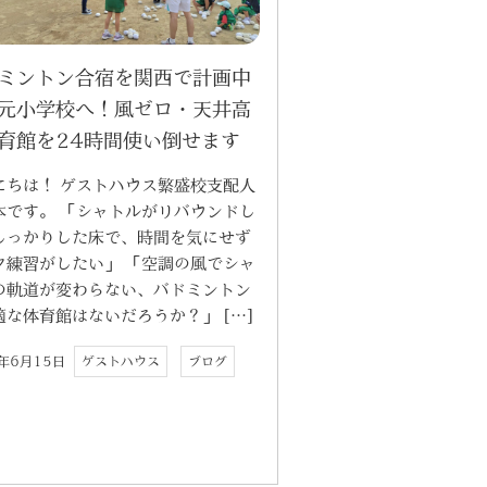
ミントン合宿を関西で計画中
元小学校へ！風ゼロ・天井高
育館を24時間使い倒せます
にちは！ ゲストハウス繁盛校支配人
本です。 「シャトルがリバウンドし
しっかりした床で、時間を気にせず
ク練習がしたい」 「空調の風でシャ
の軌道が変わらない、バドミントン
適な体育館はないだろうか？」 […]
6年6月15日
ゲストハウス
ブログ