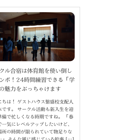
クル合宿は体育館を使い倒し
ンボ！24時間練習できる「学
の魅力をぶっちゃけます
にちは！ ゲストハウス繁盛校支配人
本です。 サークル活動も新入生を迎
準備で忙しくなる時期ですね。 「春
で一気にレベルアップしたいけど、
場所の時間が限られていて物足りな
…」 そんな風に感じている幹事 […]