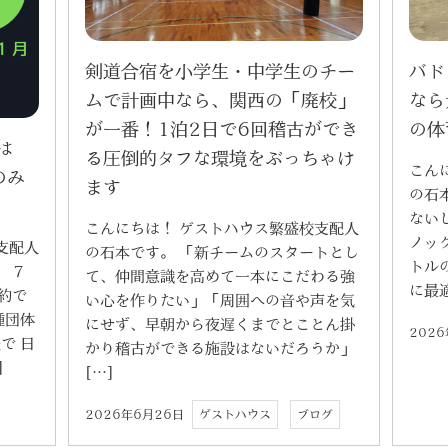
剣道合宿を小学生・中学生のチー
バド
ムで計画中なら、関西の「廃校」
なら
が一番！1泊2日で6回稽古ができ
の体
は
る圧倒的タフな環境をぶっちゃけ
こん
のみ
ます
の石
ない
こんにちは！ ゲストハウス繁盛校支配人
ノッ
支配人
の石本です。 「新チームのスタートとし
トル
 7
て、仲間意識を高めて一本にこだわる強
に最
約で
い心を作りたい」「周囲への音や声を気
種団体
にせず、早朝から夜遅くまでとことん掛
202
で 日
かり稽古ができる施設はないだろうか」
]
[…]
2026年6月26日
ゲストハウス
ブログ