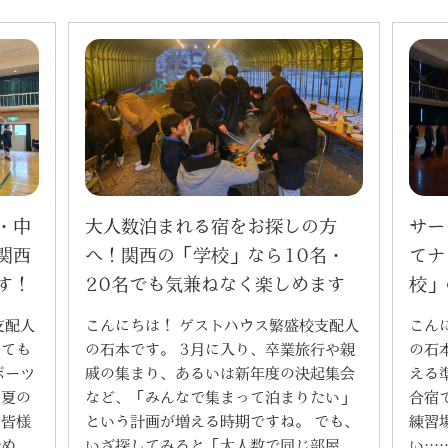
大人数泊まれる宿をお探しの方
サー
・中
へ！関西の「学校」なら10名・
てナ
関西
20名でも気兼ねなく楽しめます
校」
す！
こんにちは！ ゲストハウス繁盛校支配人
こん
支配人
の石本です。 3月に入り、卒業旅行や親
の石
とても
戚の集まり、あるいは新年度の決起集会
える
ポーツ
など、「みんなで集まって泊まりたい」
合宿
「夏の
という計画が増える時期ですね。 でも、
練習
の皆様
いざ探してみると「大人数で同じ部屋
い…
始め