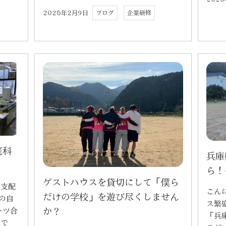
2026年2月9日
ブログ
企業研修
庭科
兵庫
ら！
ゲストハウスを貸切にして「僕ら
 支配
こん
だけの学校」を遊び尽くしません
の自
ス繁
ーツ合
か？
「兵
問で