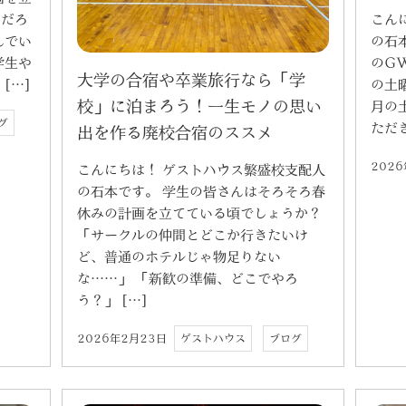
こん
いだろ
の石
んでい
のG
学生や
大学の合宿や卒業旅行なら「学
の土
[…]
校」に泊まろう！一生モノの思い
月の
グ
ただき
出を作る廃校合宿のススメ
202
こんにちは！ ゲストハウス繁盛校支配人
の石本です。 学生の皆さんはそろそろ春
休みの計画を立てている頃でしょうか？
「サークルの仲間とどこか行きたいけ
ど、普通のホテルじゃ物足りない
な……」 「新歓の準備、どこでやろ
う？」 […]
2026年2月23日
ゲストハウス
ブログ