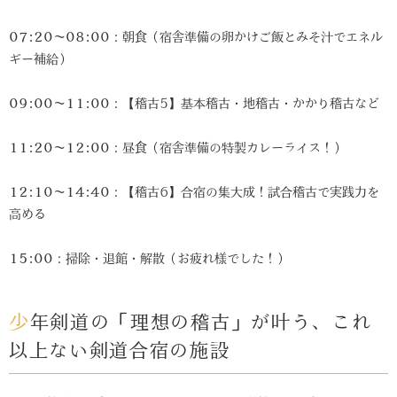
07:20〜08:00
：朝食（宿舎準備の卵かけご飯とみそ汁でエネル
ギー補給）
09:00〜11:00
：【稽古5】基本稽古・地稽古・かかり稽古など
11:20〜12:00
：昼食（宿舎準備の特製カレーライス！）
12:10〜14:40
：【稽古6】合宿の集大成！試合稽古で実践力を
高める
15:00
：掃除・退館・解散（お疲れ様でした！）
少年剣道の「理想の稽古」が叶う、これ
以上ない剣道合宿の施設