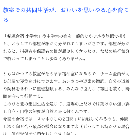
教室での共同生活が、お互いを思いやる心を育て
る
「
剣道合宿 小学生
」や中学生の宿を一般的なホテルや旅館で探す
と、どうしても部屋が細かく分かれてしまいがちです。部屋が分か
れると、指導者や保護者の目が届きにくかったり、ただの旅行気分
で終わってしまうことも少なくありません。
うちはかつての教室がそのまま宿泊室になるので、チーム全員が同
じ部屋で寝食を共にできます。あいさつや返事の徹底、自分の道着
や防具をきれいに整理整頓する、みんなで協力して布団を敷く、時
間を守って行動する。
このひと夏の集団生活を通じて、道場の上だけでは築けない強い絆
と自立・自律の態度が自然と身に付くんです。
今回の合宿では「スマホなしの2日間」に挑戦してみるのも、仲間
と深く向き合う最高の機会になりますよ（どうしても持たせる場合
は、僕が受付でお預かりします！笑）。