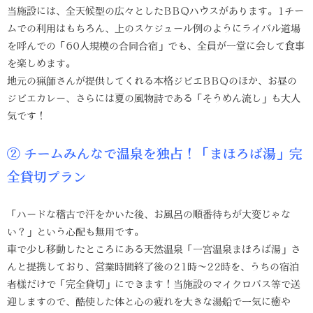
当施設には、全天候型の広々としたBBQハウスがあります。1チー
ムでの利用はもちろん、上のスケジュール例のようにライバル道場
を呼んでの「60人規模の合同合宿」でも、全員が一堂に会して食事
を楽しめます。
地元の猟師さんが提供してくれる本格ジビエBBQのほか、お昼の
ジビエカレー、さらには夏の風物詩である「そうめん流し」も大人
気です！
② チームみんなで温泉を独占！「まほろば湯」完
全貸切プラン
「ハードな稽古で汗をかいた後、お風呂の順番待ちが大変じゃな
い？」という心配も無用です。
車で少し移動したところにある天然温泉「一宮温泉まほろば湯」さ
んと提携しており、営業時間終了後の21時〜22時を、うちの宿泊
者様だけで「完全貸切」にできます！当施設のマイクロバス等で送
迎しますので、酷使した体と心の疲れを大きな湯船で一気に癒や