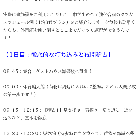
実際に当施設をご利用いただいた、中学生の合同強化合宿のタフな
スケジュール例（1泊3食プラン）をご紹介します。夕食後も朝早く
からも、体育館を使い倒すとここまでガッツリ練習ができるんで
す！
【1日目：徹底的な打ち込みと夜間稽古】
08:45
：集合・ゲストハウス繁盛校へ到着！
09:00
：体育館入館（荷物は周辺にきれいに整頓。これも人間形成
の第一歩です！）
09:15〜12:15
：【稽古1】足さばき・素振り・切り返し・追い
込みなど、基本を徹底
12:20〜13:20
：昼休憩（持参お弁当を食べて、荷物を部屋へ移