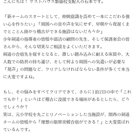
こんにちは！ ゲストハウス繁盛校支配人の石本です。
「新チームのスタートとして、仲間意識を高めて一本にこだわる強
い心を作りたい」「周囲への音や声を気にせず、早朝から夜遅くま
でとことん掛かり稽古ができる施設はないだろうか」
少年剣道の指導者の皆様や部活の顧問の先生、そして保護者会の皆
さんから、そんな切実なご相談をよくいただきます。
剣道の合宿先を探すとなると、激しい踏み込みに耐える床質や、大
人数での防具の持ち運び、そして何より周囲への気遣いが必要な
「発声」の問題など、クリアしなければならない条件が多くて本当
に大変ですよね。
もし、その悩みをすべてクリアできて、さらに1泊2日の中で「これ
でもか！」というほど稽古に没頭できる場所があるとしたら、どう
でしょうか？
実は、元小学校を丸ごとリノベーションした当施設が、関西の剣道
チームの皆様から「理想の限界突破合宿ができる！」と大変喜ばれ
ているんです。