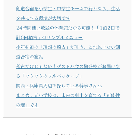
剣道合宿を小学生・中学生チームで行うなら、生活
を共にする環境が大切です
24時間使い放題の体育館だから可能！「1泊2日で
計6回稽古」のサンプルメニュー
少年剣道の「理想の稽古」が叶う、これ以上ない剣
道合宿の施設
稽古だけじゃない！ゲストハウス繁盛校がお届けす
る「ワクワクのフルパッケージ」
関西・兵庫県周辺で探している幹事さんへ
まとめ：元小学校は、未来の剣士を育てる「可能性
の塊」です