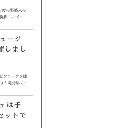
に１度の繁盛米の
前提供したメ…
催しまし
クピクニックを開
よりも随分早く…
セットで