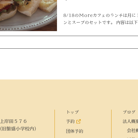
8/18のMoreカフェのランチは月
ンとスープのセットです。 内容は以
トップ
ブログ
上岸田５７６
予約
法人概
(旧繁盛小学校内)
会社
団体予約