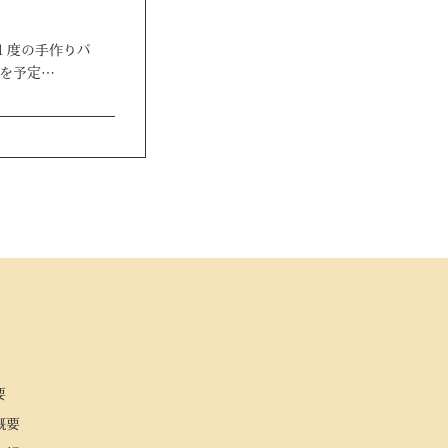
に１度の手作りパ
下を予定…
要
概要