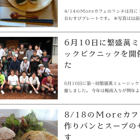
4/14のMoreカフェのランチは月
おむすびプレートです。 ※写真は以
6月10日に繁盛萬ミュージ
ックピクニックを開
た
6月10日に第一回繁盛萬ミュージッ
催しました。 今年は梅雨入りが例年
8/18のMoreカフェは手
作りパンとスープの
す