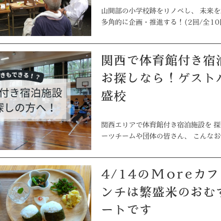
山間部の小学校跡をリノベし、 未来
多角的に企画・推進する！(2回/全10回
関西で体育館付き宿泊施設を
お探しなら！ゲスト
盛校
関西エリアで体育館付き宿泊施設を 探
ーツチームや団体の皆さん、 こんな
4/14のMoreカフェのラ
ンチは繁盛米のおむ
ートです