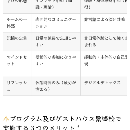
学びの形態
インプット中心（知
体験・身体感覚中心（体
識・理論）
得）
チームの一
表面的なコミュニケー
非言語による深い共鳴
体感
ション
記憶の定着
日常の延長で忘却しや
非日常体験として強く刻
すい
まれる
マインドセ
受動的な参加になりや
能動的・主体的な自己表
ット
すい
現
リフレッシ
休憩時間のみ（疲労が
デジタルデトックス
ュ
溜まる）
本プログラム及びゲストハウス繁盛校で
実施する３つのメリット！