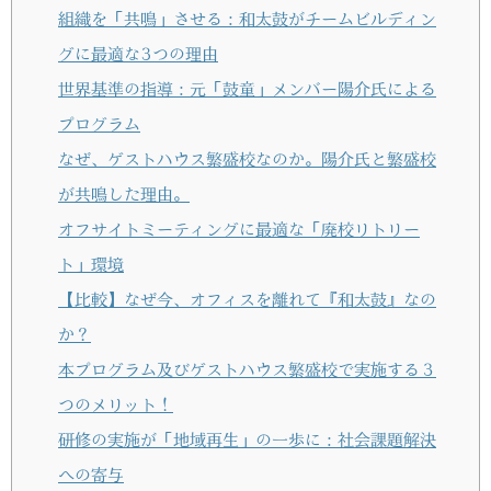
組織を「共鳴」させる：和太鼓がチームビルディン
グに最適な3つの理由
世界基準の指導：元「鼓童」メンバー陽介氏による
プログラム
なぜ、ゲストハウス繁盛校なのか。陽介氏と繁盛校
が共鳴した理由。
オフサイトミーティングに最適な「廃校リトリー
ト」環境
【比較】なぜ今、オフィスを離れて『和太鼓』なの
か？
本プログラム及びゲストハウス繁盛校で実施する３
つのメリット！
研修の実施が「地域再生」の一歩に：社会課題解決
への寄与