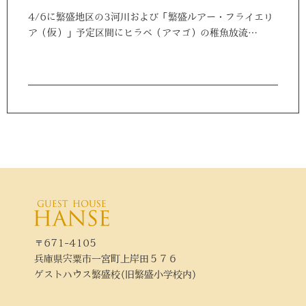
4/6に繁盛地区の3河川および「繁盛ルアー・フライエリ
ア（仮）」予定区間にヒラベ（アマゴ）の稚魚放流…
〒671-4105
兵庫県宍粟市一宮町上岸田５７６
ゲストハウス繁盛校(旧繁盛小学校内)